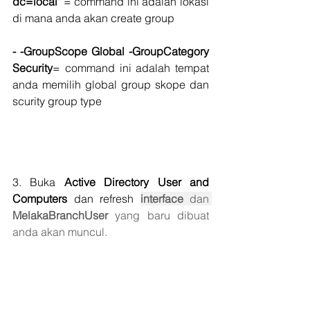
dc=local"
 = command ini adalah lokasi 
di mana anda akan create group
- -GroupScope Global -GroupCategory 
Security
= command ini adalah tempat 
anda memilih global group skope dan 
scurity group type
3. Buka 
Active Directory User and 
Computers 
dan refresh 
interface 
dan 
MelakaBranchUser
 yang baru dibuat 
anda akan muncul.