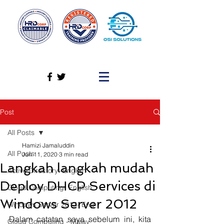
Post
All Posts
Hamizi Jamaluddin
All Posts
Jun 11, 2020
3 min read
Langkah langkah mudah
Active Directory -English
Deploy DHCP Services di
Cloud Computing- English
Windows Server 2012
Windows Server 2012- Eng
Dalam catatan saya sebelum ini, kita 
Cloud Computing - Malay