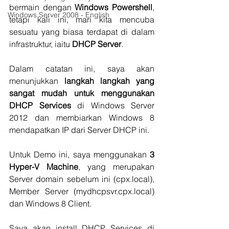
bermain dengan 
Windows Powershell
, 
Windows Server 2008 - English
tetapi kali ini, mari kita mencuba 
sesuatu yang biasa terdapat di dalam 
infrastruktur, iaitu 
DHCP Server
.
Dalam catatan ini, saya akan 
menunjukkan 
langkah langkah yang 
sangat mudah untuk menggunakan 
DHCP Services 
di Windows Server 
2012 dan membiarkan Windows 8 
mendapatkan IP dari Server DHCP ini.
Untuk Demo ini, saya menggunakan 
3 
Hyper-V Machine
, yang merupakan 
Server domain sebelum ini (cpx.local), 
Member Server (mydhcpsvr.cpx.local) 
dan Windows 8 Client.
Saya akan install DHCP Services di 