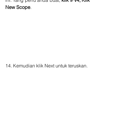
ini. Yang perlu anda buat, 
klik IPv4, Klik 
New Scope
.
14. Kemudian klik Next untuk teruskan.