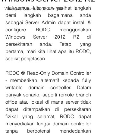
Hai semua, kita akan melihat langkah 
Windows Server 2008 - English
demi langkah bagaimana anda 
sebagai Server Admin dapat install & 
configure RODC menggunakan 
Windows Server 2012 R2 di 
persekitaran anda. Tetapi yang 
pertama, mari kita lihat apa itu RODC, 
sedikit penjelasan.
RODC @ Read-Only Domain Controller 
- memberikan alternatif kepada fully 
writable domain controller. Dalam 
banyak senario, seperti remote branch 
office atau lokasi di mana server tidak 
dapat ditempatkan di persekitaran 
fizikal yang selamat, RODC dapat 
menyediakan fungsi domain controller 
tanpa berpotensi mendedahkan 